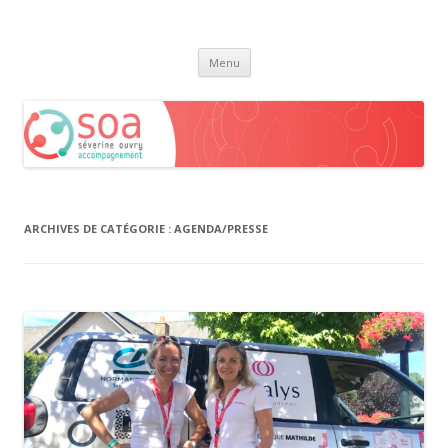
Séverine Ouvry Accompagnement
Coaching professionnel personnalisé
Aller
Menu
au
contenu
ARCHIVES DE CATÉGORIE :
AGENDA/PRESSE