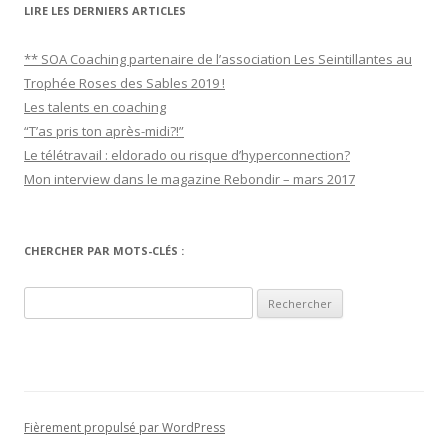
LIRE LES DERNIERS ARTICLES
** SOA Coaching partenaire de l’association Les Seintillantes au
Trophée Roses des Sables 2019 !
Les talents en coaching
“T’as pris ton après-midi?!”
Le télétravail : eldorado ou risque d’hyperconnection?
Mon interview dans le magazine Rebondir – mars 2017
CHERCHER PAR MOTS-CLÉS :
R
e
c
h
e
r
Fièrement propulsé par WordPress
c