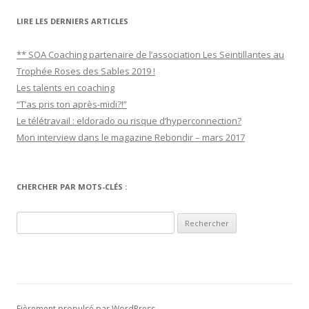
LIRE LES DERNIERS ARTICLES
** SOA Coaching partenaire de l’association Les Seintillantes au
Trophée Roses des Sables 2019 !
Les talents en coaching
“T’as pris ton après-midi?!”
Le télétravail : eldorado ou risque d’hyperconnection?
Mon interview dans le magazine Rebondir – mars 2017
CHERCHER PAR MOTS-CLÉS :
R
e
c
h
e
r
Fièrement propulsé par WordPress